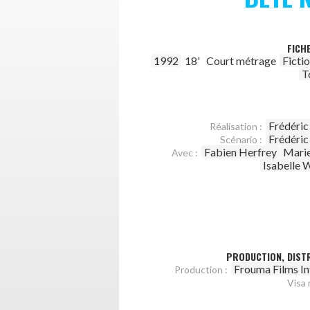
FICH
1992
18'
Court métrage
Ficti
T
Frédéric
Réalisation :
Frédéric
Scénario :
Fabien Herfrey
Marie
Avec :
Isabelle 
PRODUCTION, DISTR
Frouma Films In
Production :
Visa 