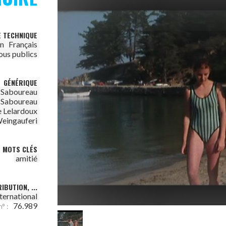
E TECHNIQUE
on
Français
ous publics
GÉNÉRIQUE
 Saboureau
 Saboureau
 Lelardoux
Weingauferi
MOTS CLÉS
amitié
IBUTION, ...
ternational
76.989
n° :