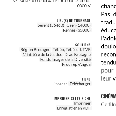
N° ISAN : 0000-0004-1BDA-0000-2-0000-
chanc
0000-V
Pas d
LIEU(X) DE TOURNAGE
trad
Sérent (56460)
Caen (14000)
éduc
Rennes (35000)
l'ad
SOUTIENS
doulo
Région Bretagne
Tébéo, Tébésud, TVR
recom
Ministère de la Justice
Drac Bretagne
Fonds Images de la Diversité
tendu
Procirep-Angoa
pour 
leur v
LIENS
Télécharger
Photos :
CINÉM
IMPRIMER CETTE FICHE
Imprimer
Ce fil
Enregistrer en PDF