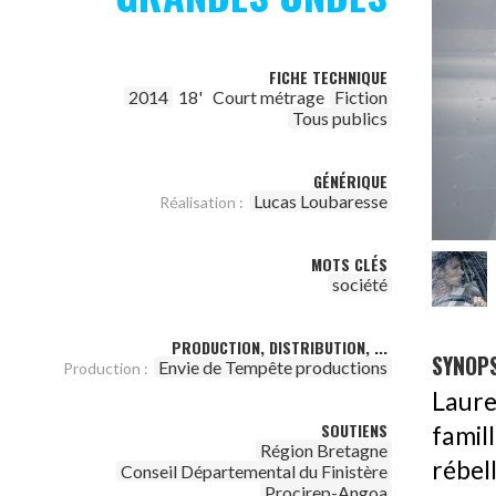
FICHE TECHNIQUE
2014
18'
Court métrage
Fiction
Tous publics
GÉNÉRIQUE
Lucas Loubaresse
Réalisation :
MOTS CLÉS
société
PRODUCTION, DISTRIBUTION, ...
SYNOPS
Envie de Tempête productions
Production :
Laure
SOUTIENS
fami
Région Bretagne
rébell
Conseil Départemental du Finistère
Procirep-Angoa