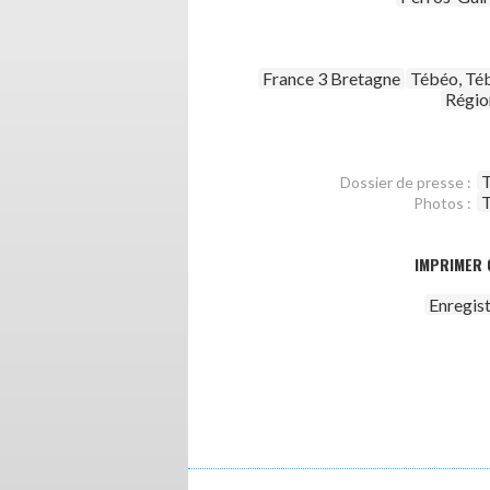
France 3 Bretagne
Tébéo, Té
Régio
T
Dossier de presse :
T
Photos :
IMPRIMER 
Enregis