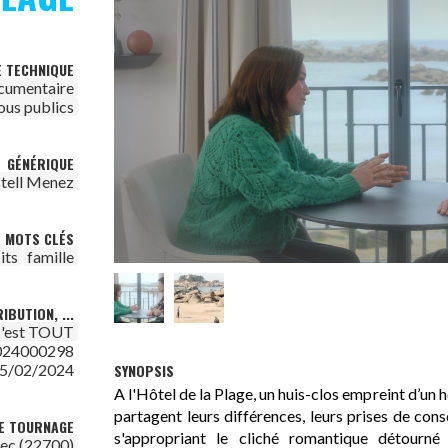
E TECHNIQUE
cumentaire
ous publics
GÉNÉRIQUE
stell Menez
MOTS CLÉS
its
famille
IBUTION, ...
c'est TOUT
024000298
5/02/2024
SYNOPSIS
A l'Hôtel de la Plage, un huis-clos empreint d’u
partagent leurs différences, leurs prises de cons
DE TOURNAGE
s'appropriant le cliché romantique détourné
ec (22700)