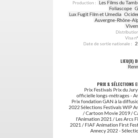
Les Films du Tamb
Production :
Foliascope
G
Lux Fugit Film et Umedia
Ociden
Auvergne-Rhône-Al
Vivem
Distribution
Visa n°
2
Date de sortie nationale :
LIEU(X) 
Renn
PRIX & SÉLECTIONS E
Prix Festivals Prix du Jury
officielle longs-métrages - 
Prix fondation GAN à la diffusi
2022 Sélections Festivals WIP 
/ Cartoon Movie 2019 / C
l'Animation 2021 / Les Arcs Fi
2021 / FIAF Animation First Fest
Annecy 2022 - Sélection