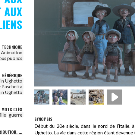
T AUX
LIENS
E TECHNIQUE
Animation
ous publics
GÉNÉRIQUE
ain Ughetto
 Paschetta
ain Ughetto
MOTS CLÉS
lle
guerre
SYNOPSIS
Début du 20e siècle, dans le nord de l’Italie, 
IBUTION, ...
Ughetto. La vie dans cette région étant devenue t