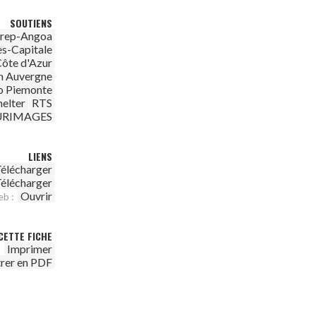
SOUTIENS
irep-Angoa
es-Capitale
ôte d'Azur
n Auvergne
o Piemonte
helter
RTS
URIMAGES
LIENS
élécharger
élécharger
Ouvrir
eb :
CETTE FICHE
Imprimer
trer en PDF