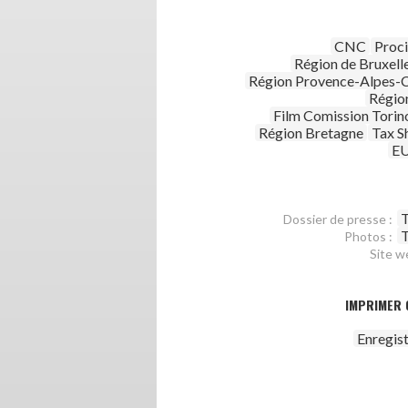
CNC
Proc
Région de Bruxell
Région Provence-Alpes-C
Régio
Film Comission Torin
Région Bretagne
Tax S
E
T
Dossier de presse :
T
Photos :
Site w
IMPRIMER 
Enregis