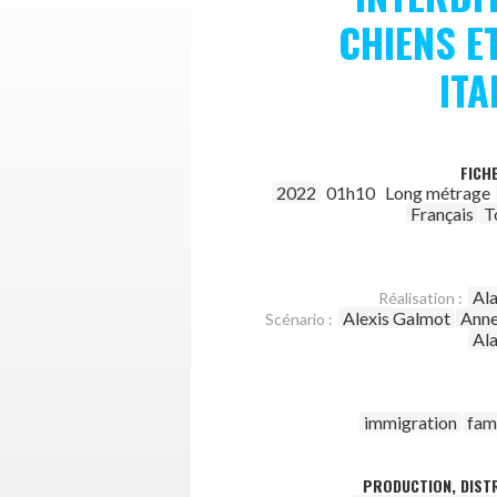
CHIENS E
ITA
FICH
2022
01h10
Long métrage
Français
T
Al
Réalisation :
Alexis Galmot
Anne
Scénario :
Al
immigration
fami
PRODUCTION, DISTR