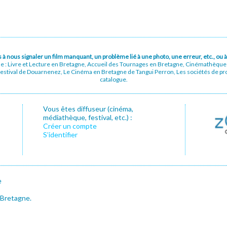
pas à nous signaler un film manquant, un problème lié à une photo, une erreur, etc., o
ue : Livre et Lecture en Bretagne, Accueil des Tournages en Bretagne, Cinémathèqu
stival de Douarnenez, Le Cinéma en Bretagne de Tangui Perron, Les sociétés de prod
catalogue.
Vous êtes diffuseur (cinéma,
médiathèque, festival, etc.) :
Créer un compte
S’identifier
e
 Bretagne.