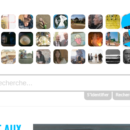
S'identifier
Recher
T AUX