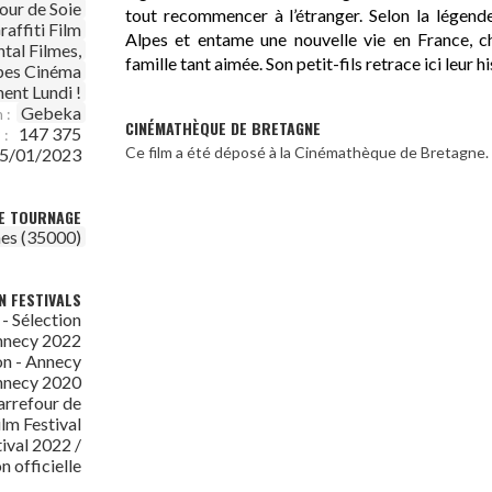
our de Soie
tout recommencer à l’étranger. Selon la légende
raffiti Film
Alpes et entame une nouvelle vie en France, c
tal Filmes,
famille tant aimée. Son petit-fils retrace ici leur hi
pes Cinéma
ent Lundi !
Gebeka
 :
CINÉMATHÈQUE DE BRETAGNE
147 375
 :
Ce film a été déposé à la Cinémathèque de Bretagne.
5/01/2023
DE TOURNAGE
es (35000)
N FESTIVALS
 - Sélection
Annecy 2022
on - Annecy
Annecy 2020
arrefour de
lm Festival
ival 2022 /
 officielle