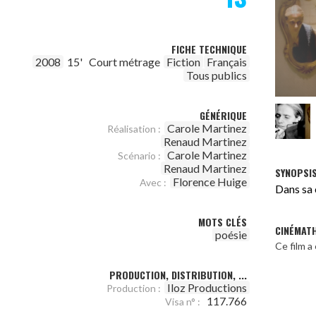
FICHE TECHNIQUE
2008
15'
Court métrage
Fiction
Français
Tous publics
GÉNÉRIQUE
Carole Martinez
Réalisation :
Renaud Martinez
Carole Martinez
Scénario :
Renaud Martinez
SYNOPSI
Florence Huige
Avec :
Dans sa c
MOTS CLÉS
CINÉMAT
poésie
Ce film 
PRODUCTION, DISTRIBUTION, ...
Iloz Productions
Production :
117.766
Visa n° :