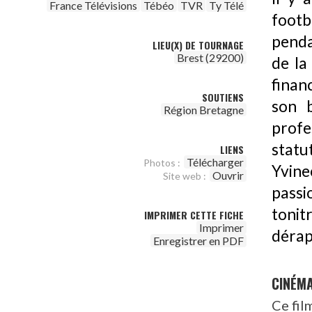
France Télévisions
Tébéo
TVR
Ty Télé
foot
pendan
LIEU(X) DE TOURNAGE
Brest (29200)
de la
financ
SOUTIENS
son b
Région Bretagne
profe
statu
LIENS
Télécharger
Photos :
Yvine
Ouvrir
Site web :
passi
toni
IMPRIMER CETTE FICHE
Imprimer
dérap
Enregistrer en PDF
CINÉM
Ce fil