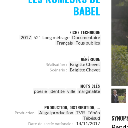
BABEL
FICHE TECHNIQUE
2017
52'
Long métrage
Documentaire
Français
Tous publics
GÉNÉRIQUE
Brigitte Chevet
Réalisation :
Brigitte Chevet
Scénario :
MOTS CLÉS
poésie
identité
ville
marginalité
PRODUCTION, DISTRIBUTION, ...
Aligal production
TVR
Tébéo
Production :
SYNOPS
Tébésud
14/11/2017
Date de sortie nationale :
Penda