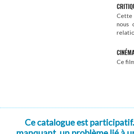
CRITIQ
Cette
nous 
relati
CINÉM
Ce fil
Ce catalogue est participatif
manquant, un problème lié à un