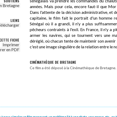
SOUTIENS
sénégalais va prendre les commandes du chalutier
n Bretagne
années. Mais pour cela, encore faut-il que Mor o
Dans l'attente de la décision administrative, et 
capitaine, le film fait le portrait d'un homme r
LIENS
Sénégal où il a grandi, il n'y a plus suffisamme
élécharger
pêcheurs contraints à l'exil. En France, il n'y a
armer les navires, qui se tournent vers une m
CETTE FICHE
déréglé, où chacun tente de maintenir son avenir à
Imprimer
c'est une image singulière de la relation entre le n
trer en PDF
CINÉMATHÈQUE DE BRETAGNE
Ce film a été déposé à la Cinémathèque de Bretagne.
pas à nous signaler un film manquant, un problème lié à une photo, une erreur, etc., o