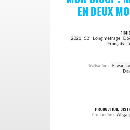
EN DEUX M
FICH
2021
52'
Long métrage
Do
Français
T
Erwan Le
Réalisation :
Dav
PRODUCTION, DISTR
Aligal
Production :