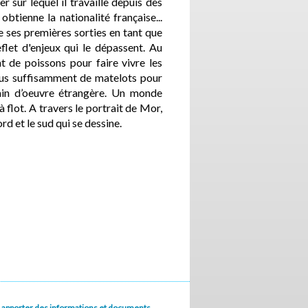
 sur lequel il travaille depuis des
btienne la nationalité française...
de ses premières sorties en tant que
eflet d'enjeux qui le dépassent. Au
nt de poissons pour faire vivre les
 plus suffisamment de matelots pour
ain d’oeuvre étrangère. Un monde
 flot. A travers le portrait de Mor,
ord et le sud qui se dessine.
u à apporter des informations et documents