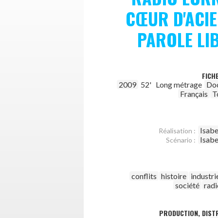
CŒUR D'ACIE
PAROLE LI
FICH
2009
52'
Long métrage
Do
Français
T
Isabe
Réalisation :
Isabe
Scénario :
conflits
histoire
industri
société
radi
PRODUCTION, DISTR