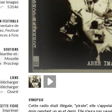
ber Images
53146
n° :
N FESTIVALS
entaire de
z, Festival
nces à Foix
SOUTIENS
eurthe-et-
Moselle
e
Procirep
LIENS
élécharger
élécharger
Ouvrir
eb :
SYNOPSIS
Cette radio était illégale, "pirate", elle s'appel
CETTE FICHE
Imprimer
émis pendant un an et demi. Elle n'aura pas sauv