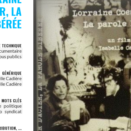
R, LA
BÉRÉE
E TECHNIQUE
cumentaire
ous publics
GÉNÉRIQUE
lle Cadière
lle Cadière
MOTS CLÉS
e
politique
o
syndicat
IBUTION, ...