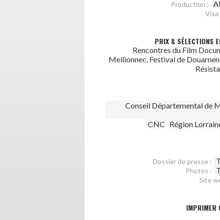
A
Production :
Visa 
PRIX & SÉLECTIONS E
Rencontres du Film Docum
Mellionnec, Festival de Douarnene
Résista
Conseil Départemental de M
CNC
Région Lorrain
T
Dossier de presse :
T
Photos :
Site w
IMPRIMER 