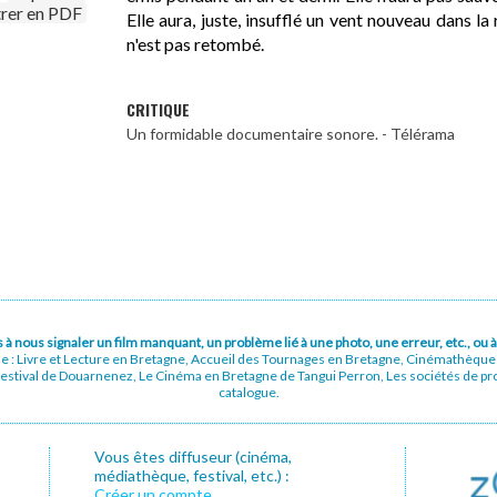
trer en PDF
Elle aura, juste, insufflé un vent nouveau dans la
n'est pas retombé.
CRITIQUE
Un formidable documentaire sonore. - Télérama
pas à nous signaler un film manquant, un problème lié à une photo, une erreur, etc., o
ue : Livre et Lecture en Bretagne, Accueil des Tournages en Bretagne, Cinémathèqu
stival de Douarnenez, Le Cinéma en Bretagne de Tangui Perron, Les sociétés de prod
catalogue.
Vous êtes diffuseur (cinéma,
médiathèque, festival, etc.) :
Créer un compte