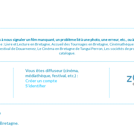
pas à nous signaler un film manquant, un problème lié à une photo, une erreur, etc., o
ue : Livre et Lecture en Bretagne, Accueil des Tournages en Bretagne, Cinémathèqu
stival de Douarnenez, Le Cinéma en Bretagne de Tangui Perron, Les sociétés de prod
catalogue.
Vous êtes diffuseur (cinéma,
médiathèque, festival, etc.) :
Créer un compte
S’identifier
e
 Bretagne.