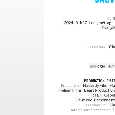
FICH
2024
01h27
Long métrage
Françai
Cla
Réalisation :
écologie
jeun
PRODUCTION, DISTR
Nadasdy Film
Ha
Production :
Hélium Films
Beast Production
RTBF
Gebe
Le studio, Personne n'e
Ha
Distribution :
1
Date de sortie nationale :