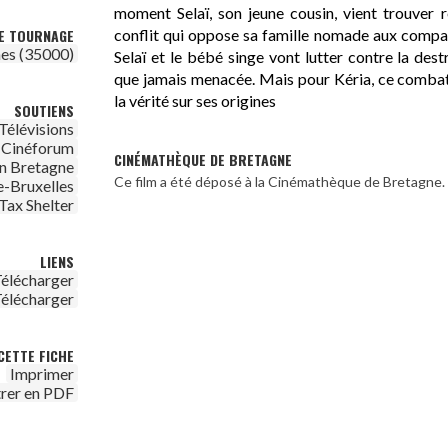
moment Selaï, son jeune cousin, vient trouver
conflit qui oppose sa famille nomade aux compag
DE TOURNAGE
es (35000)
Selaï et le bébé singe vont lutter contre la dest
que jamais menacée. Mais pour Kéria, ce combat 
la vérité sur ses origines
SOUTIENS
Télévisions
Cinéforum
CINÉMATHÈQUE DE BRETAGNE
n Bretagne
Ce film a été déposé à la Cinémathèque de Bretagne.
e-Bruxelles
Tax Shelter
LIENS
élécharger
élécharger
CETTE FICHE
Imprimer
trer en PDF