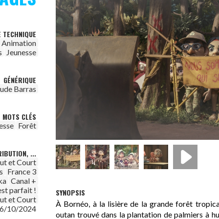
E TECHNIQUE
Animation
s
Jeunesse
GÉNÉRIQUE
ude Barras
MOTS CLÉS
esse
Forêt
IBUTION, ...
ut et Court
s
France 3
ka
Canal +
st parfait !
SYNOPSIS
ut et Court
À Bornéo, à la lisière de la grande forêt tropic
6/10/2024
outan trouvé dans la plantation de palmiers à hu