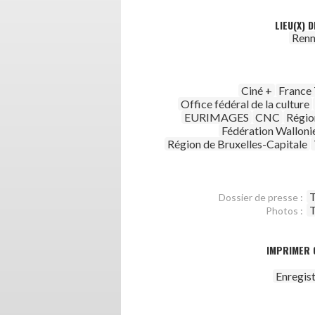
LIEU(X) 
Renn
Ciné +
France 
Office fédéral de la culture
EURIMAGES
CNC
Régio
Fédération Walloni
Région de Bruxelles-Capitale
T
Dossier de presse :
T
Photos :
IMPRIMER 
Enregis