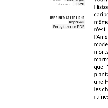
Ouvrir
Site web :
Histo
carib
IMPRIMER CETTE FICHE
même 
Imprimer
Enregistrer en PDF
n'est
l'Am
moder
morts
marro
que l
plant
une H
les ch
ruine