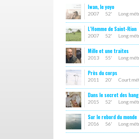
Iwan, le yoyo
2007
52'
Long mét
L'Homme de Saint-Rion
2007
52'
Long mét
Mille et une traites
2013
55'
Long mét
Près du corps
2011
20'
Court mé
Dans le secret des han
2015
52'
Long mét
Sur le rebord du monde
2016
56'
Long mét