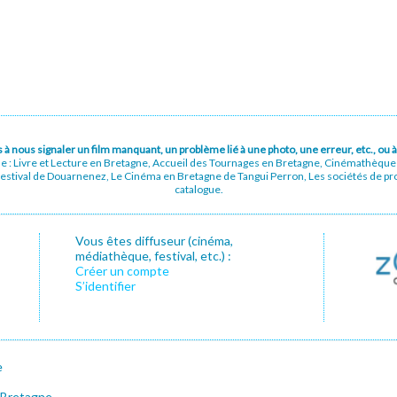
pas à nous signaler un film manquant, un problème lié à une photo, une erreur, etc., o
ue : Livre et Lecture en Bretagne, Accueil des Tournages en Bretagne, Cinémathèqu
stival de Douarnenez, Le Cinéma en Bretagne de Tangui Perron, Les sociétés de prod
catalogue.
Vous êtes diffuseur (cinéma,
médiathèque, festival, etc.) :
Créer un compte
S’identifier
e
 Bretagne.