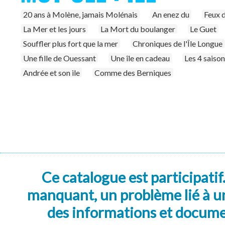
20 ans à Molène, jamais Molénais
An enez du
Feux d
La Mer et les jours
La Mort du boulanger
Le Guet
Souffler plus fort que la mer
Chroniques de l'Île Longue
Une fille de Ouessant
Une île en cadeau
Les 4 saison
Andrée et son ile
Comme des Berniques
Ce catalogue est participatif
manquant, un problème lié à un
des informations et docum