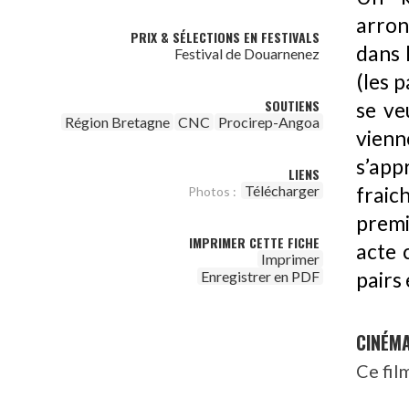
arron
PRIX & SÉLECTIONS EN FESTIVALS
dans 
Festival de Douarnenez
(les p
SOUTIENS
se ve
Région Bretagne
CNC
Procirep-Angoa
vienn
s’app
LIENS
Télécharger
fraic
Photos :
premi
IMPRIMER CETTE FICHE
acte 
Imprimer
Enregistrer en PDF
pairs
CINÉM
Ce fil