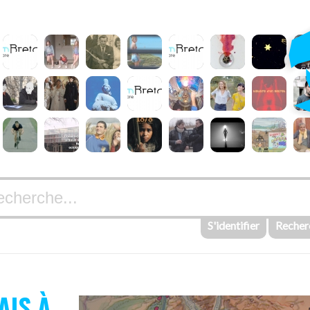
S'identifier
Recher
AIS À