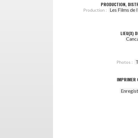
PRODUCTION, DISTR
Les Films de 
Production :
LIEU(X) 
Canca
T
Photos :
IMPRIMER 
Enregis