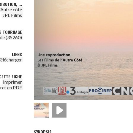
IBUTION, ...
l'Autre côté
JPL Films
DE TOURNAGE
le (35260)
LIENS
élécharger
CETTE FICHE
Imprimer
trer en PDF
SYNOPSIS