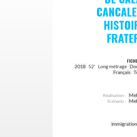
CANCALE
HISTOI
FRATE
FICH
2018
52'
Long métrage
Do
Français
T
Meh
Réalisation :
Meh
Scénario :
immigration