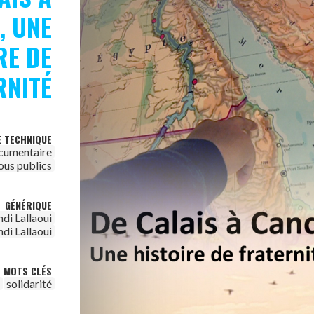
, UNE
RE DE
RNITÉ
E TECHNIQUE
cumentaire
ous publics
GÉNÉRIQUE
di Lallaoui
di Lallaoui
MOTS CLÉS
solidarité