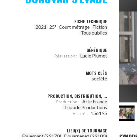
FICHE TECHNIQUE
2021
25'
Court métrage
Fiction
Tous publics
GÉNÉRIQUE
Lucie Plumet
Réalisation :
MOTS CLÉS
société
PRODUCTION, DISTRIBUTION, ...
Arte France
Production :
Tripode Productions
156195
Visa n° :
LIEU(X) DE TOURNAGE
Fouesnant (29170)
Douarnenez (29100)