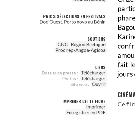
partic
PRIX & SÉLECTIONS EN FESTIVALS
phar
Doc'Ouest, Porto novo au Bénin
Bago
Kari
SOUTIENS
CNC
Région Bretagne
confr
Procirep-Angoa-Agicoa
amour
fait l
LIENS
Télécharger
jours 
Dossier de presse :
Télécharger
Photos :
Ouvrir
Site web :
CINÉM
IMPRIMER CETTE FICHE
Ce fil
Imprimer
Enregistrer en PDF