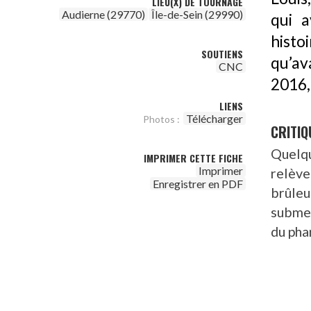
LIEU(X) DE TOURNAGE
Audierne (29770)
Île-de-Sein (29990)
qui a
histo
SOUTIENS
qu’av
CNC
2016, 
LIENS
Télécharger
Photos :
CRITIQ
Quelq
IMPRIMER CETTE FICHE
Imprimer
relève
Enregistrer en PDF
brûle
submer
du pha