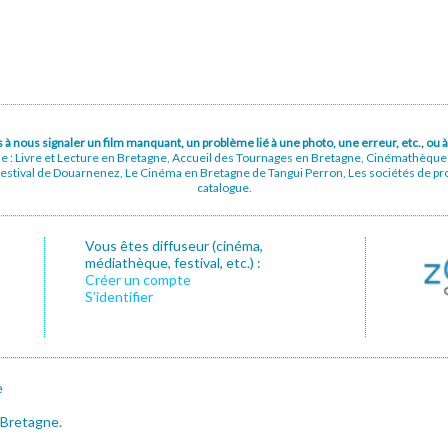
pas à nous signaler un film manquant, un problème lié à une photo, une erreur, etc., o
ue : Livre et Lecture en Bretagne, Accueil des Tournages en Bretagne, Cinémathèqu
stival de Douarnenez, Le Cinéma en Bretagne de Tangui Perron, Les sociétés de prod
catalogue.
Vous êtes diffuseur (cinéma,
médiathèque, festival, etc.) :
Créer un compte
S’identifier
e
 Bretagne.