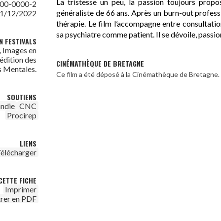
La tristesse un peu, la passion toujours propo
00-0000-2
généraliste de 66 ans. Après un burn-out profess
1/12/2022
thérapie. Le film l’accompagne entre consultati
sa psychiatre comme patient. Il se dévoile, passion
N FESTIVALS
, Images en
édition des
CINÉMATHÈQUE DE BRETAGNE
 Mentales.
Ce film a été déposé à la Cinémathèque de Bretagne.
SOUTIENS
ndie
CNC
Procirep
LIENS
élécharger
CETTE FICHE
Imprimer
trer en PDF