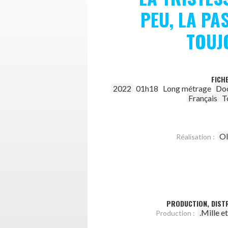
PEU, LA PA
TOUJ
FICH
2022
01h18
Long métrage
Do
Français
T
Ol
Réalisation :
PRODUCTION, DISTR
.Mille e
Production :