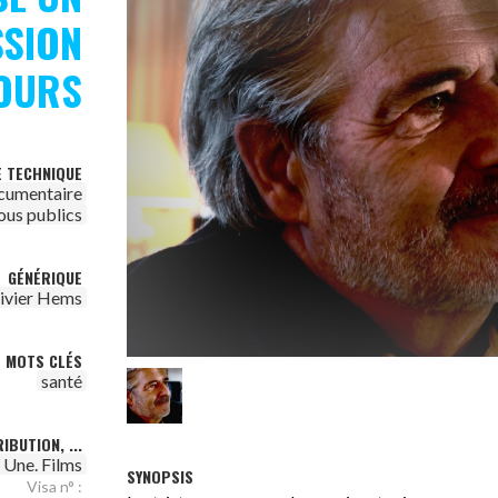
SSION
OURS
E TECHNIQUE
cumentaire
ous publics
GÉNÉRIQUE
ivier Hems
MOTS CLÉS
santé
IBUTION, ...
t Une. Films
SYNOPSIS
Visa n° :