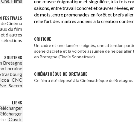
t Une. Films
une œuvre énigmatique et singulière, à la fois co
saisons, entre travail concret et œuvres rêvées, 
de mots, entre promenades en forêt et brefs aller
N FESTIVALS
relie l’art des maîtres anciens à la création conte
l de Cinéma
aux du film
et 6 autres
CRITIQUE
sélections
Un cadre et une lumière soignés, une attention partic
scène discrète et la volonté assumée de ne pas aller tr
en Bretagne (Elodie Sonnefraud).
SOUTIENS
n Bretagne
on Lorraine
CINÉMATHÈQUE DE BRETAGNE
Strasbourg
icoa
CNC
Ce film a été déposé à la Cinémathèque de Bretagne.
êve
Sacem
LIENS
élécharger
élécharger
Ouvrir
eb :