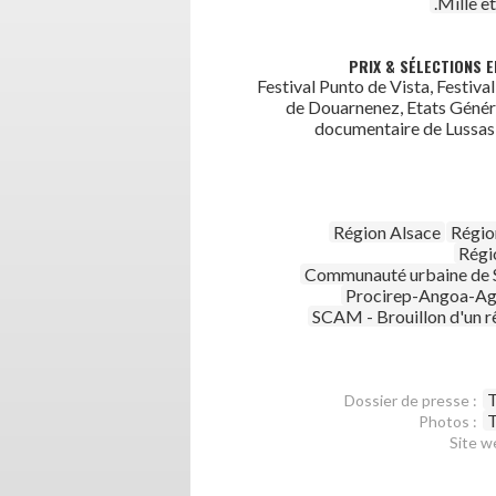
.Mille e
PRIX & SÉLECTIONS E
Festival Punto de Vista, Festiva
de Douarnenez, Etats Génér
documentaire de Lussas 
Région Alsace
Régio
Régi
Communauté urbaine de 
Procirep-Angoa-Ag
SCAM - Brouillon d'un r
T
Dossier de presse :
T
Photos :
Site w