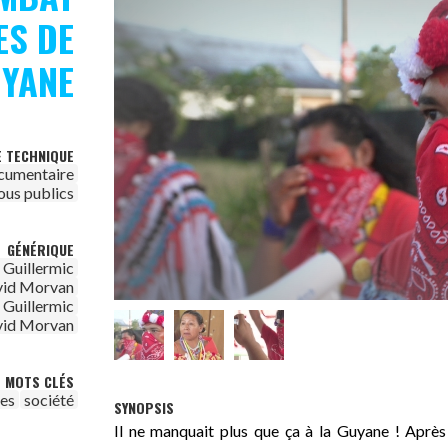
ES DE
YANE
E TECHNIQUE
cumentaire
ous publics
GÉNÉRIQUE
 Guillermic
id Morvan
 Guillermic
id Morvan
MOTS CLÉS
tes
société
SYNOPSIS
Il ne manquait plus que ça à la Guyane ! Après l