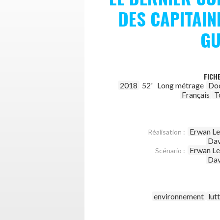
DES CAPITAIN
GU
FICH
2018
52'
Long métrage
Do
Français
T
Erwan Le
Réalisation :
Dav
Erwan Le
Scénario :
Dav
environnement
lut