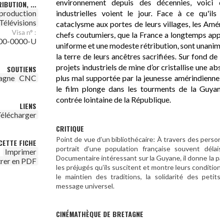
environnement depuis des décennies, voici
IBUTION, ...
industrielles voient le jour. Face à ce qu'
 production
Télévisions
cataclysme aux portes de leurs villages, les Amér
Visa n° :
chefs coutumiers, que la France a longtemps appe
00-0000-U
uniforme et une modeste rétribution, sont unanime
la terre de leurs ancêtres sacrifiées. Sur fond de c
projets industriels de mine d’or cristallise une 
SOUTIENS
plus mal supportée par la jeunesse amérindienne.
agne
CNC
le film plonge dans les tourments de la Guya
contrée lointaine de la République.
LIENS
élécharger
CRITIQUE
Point de vue d’un bibliothécaire: À travers des pers
CETTE FICHE
portrait d’une population française souvent déla
Imprimer
Documentaire intéressant sur la Guyane, il donne la p
trer en PDF
les préjugés qu’ils suscitent et montre leurs conditions 
le maintien des traditions, la solidarité des peti
message universel.
CINÉMATHÈQUE DE BRETAGNE