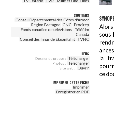
TV Ontario
TVR
.Mille et Une. Films
SOUTIENS
SYNOPS
Conseil Départemental des Côtes d'Armor
Région Bretagne
CNC
Procirep
Alors
Fonds canadien de télévisions - Téléfilm
sous 
Canada
Conseil des Innus de Ekuanitshit
TVNC
rendr
ances
LIENS
la tr
Télécharger
Dossier de presse :
Télécharger
Photos :
pourr
Ouvrir
Site web :
ce do
IMPRIMER CETTE FICHE
Imprimer
Enregistrer en PDF