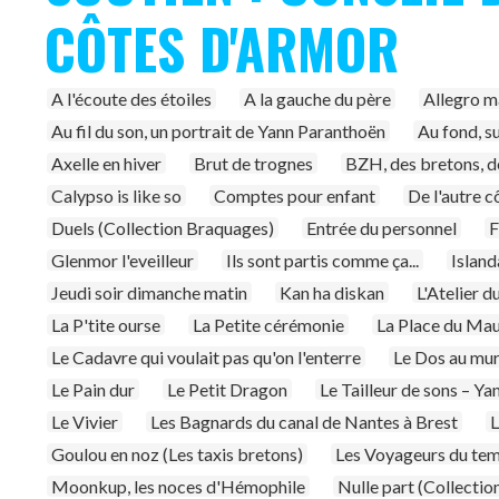
CÔTES D'ARMOR
A l'écoute des étoiles
A la gauche du père
Allegro m
Au fil du son, un portrait de Yann Paranthoën
Au fond, s
Axelle en hiver
Brut de trognes
BZH, des bretons, d
Calypso is like so
Comptes pour enfant
De l'autre c
Duels (Collection Braquages)
Entrée du personnel
Glenmor l'eveilleur
Ils sont partis comme ça...
Island
Jeudi soir dimanche matin
Kan ha diskan
L'Atelier d
La P'tite ourse
La Petite cérémonie
La Place du Mau
Le Cadavre qui voulait pas qu'on l'enterre
Le Dos au mu
Le Pain dur
Le Petit Dragon
Le Tailleur de sons – Y
Le Vivier
Les Bagnards du canal de Nantes à Brest
L
Goulou en noz (Les taxis bretons)
Les Voyageurs du tem
Moonkup, les noces d'Hémophile
Nulle part (Collecti