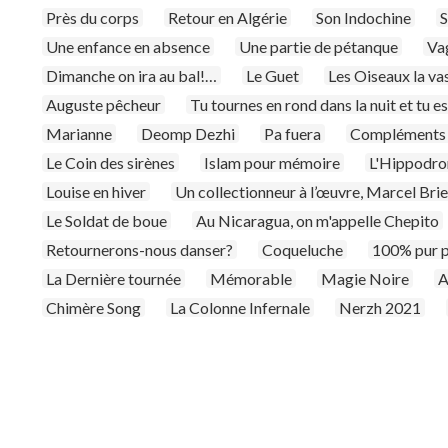
Près du corps
Retour en Algérie
Son Indochine
S
Une enfance en absence
Une partie de pétanque
Va
Dimanche on ira au bal!…
Le Guet
Les Oiseaux la va
Auguste pêcheur
Tu tournes en rond dans la nuit et tu e
Marianne
Deomp Dezhi
Pa fuera
Compléments 
Le Coin des sirènes
Islam pour mémoire
L'Hippodr
Louise en hiver
Un collectionneur à l’œuvre, Marcel Bri
Le Soldat de boue
Au Nicaragua, on m'appelle Chepito
Retournerons-nous danser?
Coqueluche
100% pur 
La Dernière tournée
Mémorable
Magie Noire
A
Chimère Song
La Colonne Infernale
Nerzh 2021