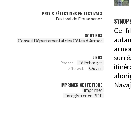
PRIX & SÉLECTIONS EN FESTIVALS
Festival de Douarnenez
SYNOPS
Ce fi
SOUTIENS
auta
Conseil Départemental des Côtes d'Armor
armo
surr
LIENS
Télécharger
Photos :
itiné
Ouvrir
Site web :
abori
Navaj
IMPRIMER CETTE FICHE
Imprimer
Enregistrer en PDF