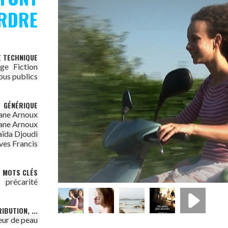
RDRE
E TECHNIQUE
age
Fiction
ous publics
GÉNÉRIQUE
ane Arnoux
ane Arnoux
aïda Djoudi
ves Francis
MOTS CLÉS
précarité
IBUTION, ...
leur de peau