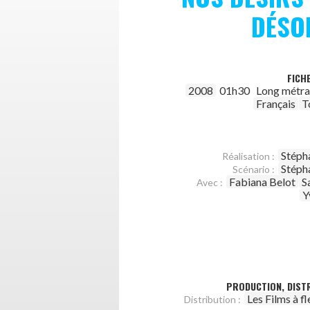
DÉSO
FICH
2008
01h30
Long métr
Français
T
Stéph
Réalisation :
Stéph
Scénario :
Fabiana Belot
S
Avec :
Y
PRODUCTION, DISTR
Les Films à f
Distribution :