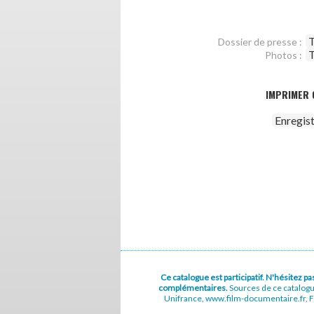
T
Dossier de presse :
T
Photos :
IMPRIMER 
Enregis
Ce catalogue est participatif. N'hésitez 
complémentaires.
Sources de ce catalog
Unifrance, www.film-documentaire.fr, Fe