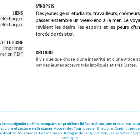
SYNOPSIS
LIENS
Des jeunes gens, étudiants, travailleurs, chômeurs,
élécharger
passer ensemble un week-end à la mer. Le voyage
élécharger
révèlent les désirs, les espoirs et les peurs d'u
forcée de résister.
CETTE FICHE
Imprimer
CRITIQUE
trer en PDF
Il y a quelque chose d'une intégrité et d'une grâce 
par des jeunes acteurs très impliqués et très justes.
pas à nous signaler un film manquant, un problème lié à une photo, une erreur, etc., o
ue : Livre et Lecture en Bretagne, Accueil des Tournages en Bretagne, Cinémathèqu
stival de Douarnenez, Le Cinéma en Bretagne de Tangui Perron, Les sociétés de prod
catalogue.