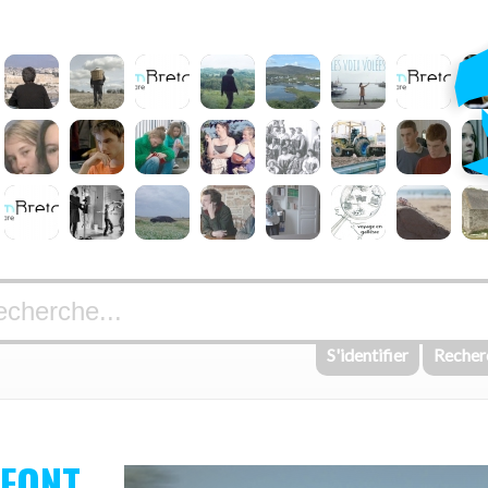
S'identifier
Recher
 FONT