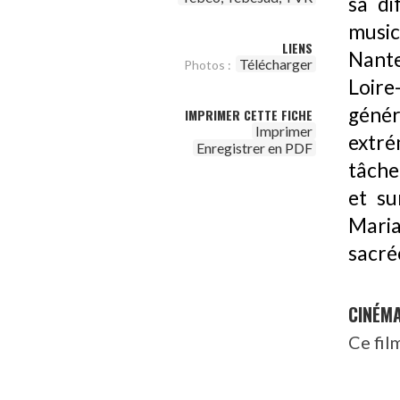
sa di
music
LIENS
Nant
Télécharger
Photos :
Loire
géné
IMPRIMER CETTE FICHE
Imprimer
extré
Enregistrer en PDF
tâche
et su
Maria
sacré
CINÉM
Ce fil