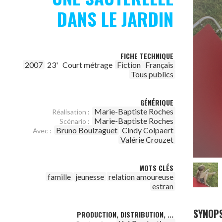
DANS LE JARDIN
FICHE TECHNIQUE
2007
23'
Court métrage
Fiction
Français
Tous publics
GÉNÉRIQUE
Marie-Baptiste Roches
Réalisation :
Marie-Baptiste Roches
Scénario :
Bruno Boulzaguet
Cindy Colpaert
Avec :
Valérie Crouzet
MOTS CLÉS
famille
jeunesse
relation amoureuse
estran
SYNOPS
PRODUCTION, DISTRIBUTION, ...