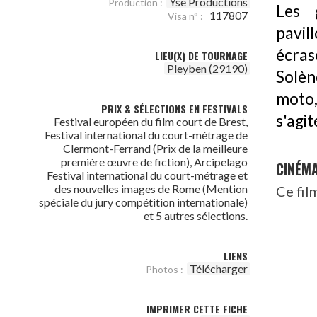
Ysé Productions
Production :
Les 
117807
Visa n° :
pavil
écras
LIEU(X) DE TOURNAGE
Pleyben (29190)
Solèn
moto,
PRIX & SÉLECTIONS EN FESTIVALS
s'agit
Festival européen du film court de Brest,
Festival international du court-métrage de
Clermont-Ferrand (Prix de la meilleure
première œuvre de fiction), Arcipelago
CINÉM
Festival international du court-métrage et
des nouvelles images de Rome (Mention
Ce fil
spéciale du jury compétition internationale)
et 5 autres sélections.
LIENS
Télécharger
Photos :
IMPRIMER CETTE FICHE