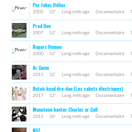
Per Jakez Hélias
2002
52'
Long métrage
Documentaire
Prad Don
2007
52'
Long métrage
Documentaire
Roparz Hemon
2000
52'
Long métrage
Documentaire
Ar Gwim
2015
52'
Long métrage
Documentaire
Botoù-koad dre-dan (Les sabots électriques)
2017
52'
Long métrage
Documentaire
Munutenn hanter Charlez ar Gall
2011
26'
Long métrage
Documentaire
NOZ