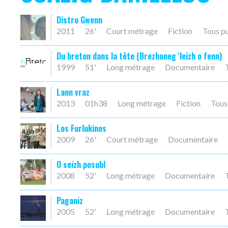
Distro Gwenn
2011
26'
Court métrage
Fiction
Tous p
Du breton dans la tête (Brezhoneg 'leizh o fenn)
1999
51'
Long métrage
Documentaire
Lann vraz
2013
01h38
Long métrage
Fiction
Tous
Los Furlukinos
2009
26'
Court métrage
Documentaire
O seizh posubl
2008
52'
Long métrage
Documentaire
Paganiz
2005
52'
Long métrage
Documentaire