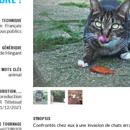
E TECHNIQUE
on
Français
ous publics
GÉNÉRIQUE
de Hingant
MOTS CLÉS
animal
IBUTION, ...
 production
R
Tébésud
1/12/2021
SYNOPSIS
DE TOURNAGE
Confrontés chez eux à une invasion de chats erra
zel (29810)