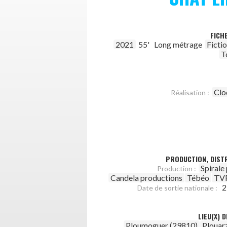
FICH
2021
55'
Long métrage
Ficti
T
Clo
Réalisation :
PRODUCTION, DISTR
Spirale
Production :
Candela productions
Tébéo
TV
2
Date de sortie nationale :
LIEU(X) 
Ploumoguer (29810)
Plouar