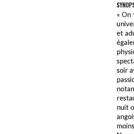
SYNOPS
« On 
unive
et ad
égale
physi
specta
soir 
passi
nota
restau
nuit 
angois
moins