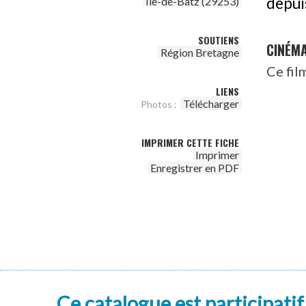
depui
Île-de-Batz (29253)
SOUTIENS
CINÉM
Région Bretagne
Ce fil
LIENS
Télécharger
Photos :
IMPRIMER CETTE FICHE
Imprimer
Enregistrer en PDF
Ce catalogue est participatif