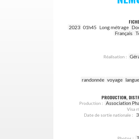
FICH
2023
01h45
Long métrage
Do
Français
T
Géra
Réalisation :
randonnée
voyage
langue
PRODUCTION, DISTR
Association Ph
Production :
Visa n°
3
Date de sortie nationale :
T
Photos :