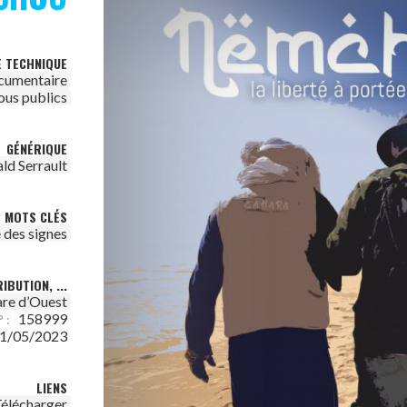
E TECHNIQUE
cumentaire
ous publics
GÉNÉRIQUE
ld Serrault
MOTS CLÉS
 des signes
IBUTION, ...
are d’Ouest
158999
 :
1/05/2023
LIENS
élécharger