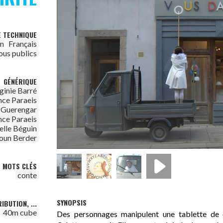
E TECHNIQUE
on
Français
ous publics
GÉNÉRIQUE
ginie Barré
nce Paraeis
e Guerengar
nce Paraeis
elle Béguin
oun Berder
MOTS CLÉS
conte
SYNOPSIS
IBUTION, ...
40m cube
Des personnages manipulent une tablette de 