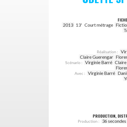
FICH
2013
13'
Court métrage
Ficti
T
Vir
Réalisation :
Claire Guerengar
Flore
Virginie Barré
Clair
Scénario :
Flore
Virginie Barré
Dani
Avec :
Y
PRODUCTION, DISTR
36 secondes
Production :