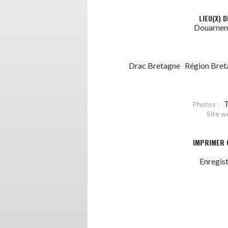
LIEU(X) 
Douarnen
Drac Bretagne
Région Bret
T
Photos :
Site w
IMPRIMER 
Enregis